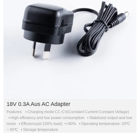
18V 0.3A Aus AC Adapter
Features: • Charging mode:CC-CV(Constant Current-Constant Voltage)
• High efficiency and low power consumption • Stabilized output and low
noise • Efficiency(at 100% load): >=90% • Operating temperature:-20ºC
~ 45ºC • Storage temperature