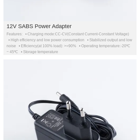
12V SABS Power Adapter
Features: • Charging mode:CC-CV(Constant Current-Constant Voltage)
• High efficiency and low power consumption • Stabilized output and low
noise • Efficiency(at 100% load): >=90% • Operating temperature:-20ºC
~ 45ºC • Storage temperature