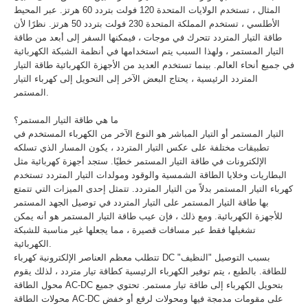
المثال ، تستخدم الولايات المتحدة 120 فولت بتردد 60 هرتز. عبر المحيط
الأطلسي ، تستخدم المملكة المتحدة 230 فولت بتردد 50 هرتز. نظرًا لأن
طاقة التيار المتردد تتحرك في موجات ، فيمكنها السفر إلى أبعد من طاقة
التيار المستمر ، ولهذا السبب يتم استخدامها في أنظمة الشبكة الكهربائية
في جميع أنحاء العالم. بينما تستخدم العديد من الأجهزة الكهربائية طاقة التيار
المتردد الرئيسية ، يحتاج البعض الآخر إلى التحويل إلى كهرباء التيار
المستمر.
ما هي طاقة التيار المستمر؟
التيار المستمر أو التيار المباشر هو النوع الآخر من الكهرباء المستخدم في
تطبيقات مختلفة على عكس التيار المتردد ، يكون المسار الذي تسلكه
الإلكترونات في طاقة التيار المستمر خطيًا. ستجد أجهزة كهربائية مثل
البطاريات وخلايا الطاقة الشمسية والوقود ومولدات التيار المتردد تستخدم
كهرباء التيار المستمر بدلاً من التيار المتردد. تتمثل إحدى الميزات التي تتمتع
بها طاقة التيار المستمر على التيار المتردد في توصيل الجهد المستمر
للأجهزة الكهربائية. ومع ذلك ، فإن عيب طاقة التيار المستمر هو أنه يمكن
تشغيلها فقط عبر مسافات قصيرة ، مما يجعلها غير مناسبة للشبكة
الكهربائية.
تتطلب معظم العناصر الإلكترونية كهرباء DC بسبب التوصيل "النظيف"
للطاقة. بالطبع ، يتم توفير الكهرباء الرئيسية كطاقة تيار متردد ، لذلك يقوم
محول الطاقة AC-DC بتحويل الكهرباء إلى طاقة تيار مستمر. تحتوي جميع
محولات الطاقة AC-DC على مقومات مدمجة فيها ومحولات لرفع أو خفض