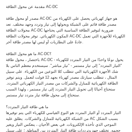
مقدمة عن محول الطاقة AC-DC
مصدر أو محول طاقة AC-DC هو جهاز كهربائي يحصل على الكهرباء من
مصدر طاقة قائم على الشبكة ويحولها إلى تيار وتردد وجهد مختلف. تعد
محولات الطاقة AC-DC ضرورية لتوفير الطاقة المناسبة التي يحتاجها
المكون الكهربائي. توفر محولات الطاقة AC-DC الكهرباء للأجهزة التي تعمل
عادةً على البطاريات أو ليس لها مصدر طاقة آخر.
ما هو محول الطاقة AC-DC؟
باختصار ، محول طاقة AC-DC يحول نوعًا واحدًا من التيار المتردد للكهرباء -
"التيار المتردد" إلى تيار مستمر - "تيار مباشر". سيستخدم معظم الناس بلا
شك الأجهزة الكهربائية التي تتطلب كلا النوعين من الكهرباء. على سبيل
المثال ، تتطلب سيارتك مصدر كهرباء بجهد 12 فولت لتعمل. ويتم توفير
الطاقة الكهربائية للمنازل والشركات من مصدر التيار الكهربائي المتردد.
ستحتاج أحيانًا إلى تحويل التيار المتردد إلى تيار مستمر ، ولهذا السبب
ستحتاج إلى محول طاقة تيار متردد تيار مستمر.
ما هي طاقة التيار المتردد؟
التيار المتردد أو التيار المتردد هو النوع القياسي للكهرباء التي يتم توفيرها
من الشبكة الكهربائية للمنازل والشركات. يطلق عليه AC بسبب الشكل
الموجي الذي تأخذه الإلكترونات. في بعض الأحيان ، ينعكس التيار ويغير
حجمه. تختلف جهد وترددات طاقة التيار المتردد بين المناطق ؛ على سبيل