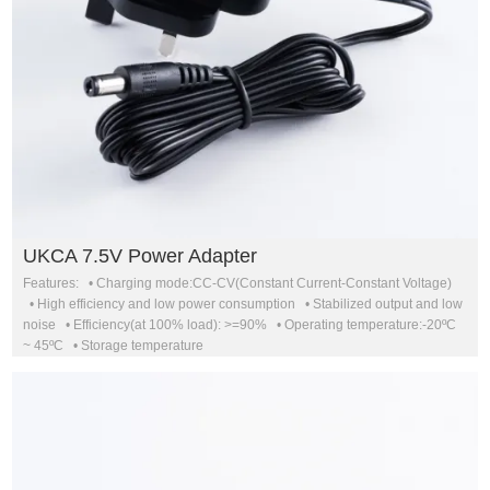
UKCA 7.5V Power Adapter
Features: • Charging mode:CC-CV(Constant Current-Constant Voltage)
• High efficiency and low power consumption • Stabilized output and low
noise • Efficiency(at 100% load): >=90% • Operating temperature:-20ºC
~ 45ºC • Storage temperature