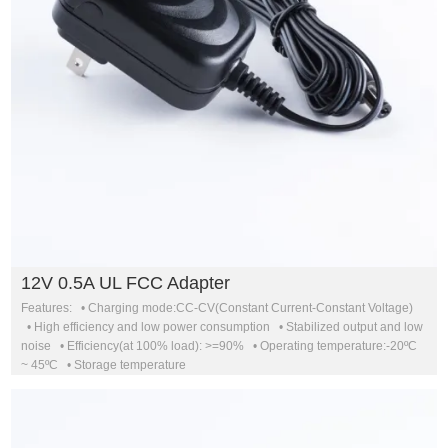
12V 0.5A UL FCC Adapter
Features: • Charging mode:CC-CV(Constant Current-Constant Voltage)
• High efficiency and low power consumption • Stabilized output and low
noise • Efficiency(at 100% load): >=90% • Operating temperature:-20ºC
~ 45ºC • Storage temperature