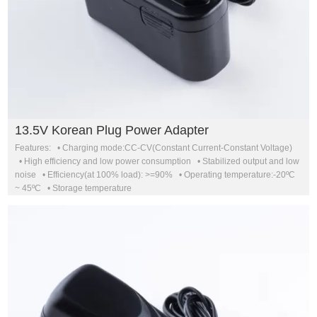
13.5V Korean Plug Power Adapter
Features: • Charging mode:CC-CV(Constant Current-Constant Voltage)
• High efficiency and low power consumption • Stabilized output and low
noise • Efficiency(at 100% load): >=90% • Operating temperature:-20ºC
~ 45ºC • Storage temperature