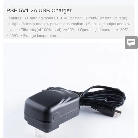
PSE 5V1.2A USB Charger
Features: • Charging mode:CC-CV(Constant Current-Constant Voltage)
• High efficiency and low power consumption • Stabilized output and low
noise • Efficiency(at 100% load): >=90% • Operating temperature:-20ºC
~ 45ºC • Storage temperature