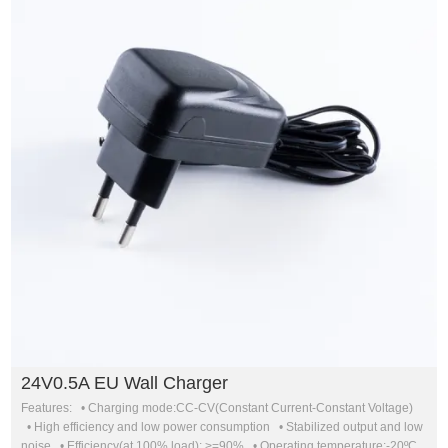
24V0.5A EU Wall Charger
Features: • Charging mode:CC-CV(Constant Current-Constant Voltage)
• High efficiency and low power consumption • Stabilized output and low
noise • Efficiency(at 100% load): >=90% • Operating temperature:-20ºC