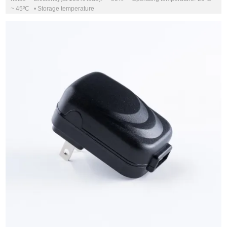
~ 45ºC • Storage temperature