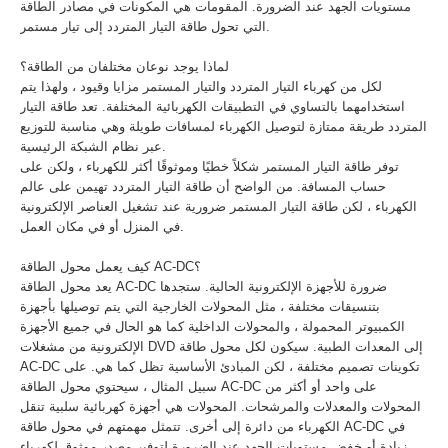
مستويات الجهد عند الضرورة. المقومات هي المكونات في مصادر الطاقة
التي تحول طاقة التيار المتردد إلى تيار مستمر.
لماذا يوجد نوعان مختلفان من الطاقة؟
لكل من كهرباء التيار المتردد والتيار المستمر مزايا وقيود ، ولهذا يتم
استخدامهما بالتساوي في التطبيقات الكهربائية المختلفة. تعد طاقة التيار
المتردد طريقة ممتازة لتوصيل الكهرباء لمسافات طويلة وهي مناسبة للتوزيع
عبر نظام الشبكة الرئيسية.
توفر طاقة التيار المستمر شكلاً خطيًا وموثوقًا أكثر للكهرباء ، ولكن على
حساب المسافة. من الواضح أن طاقة التيار المتردد تهيمن على عالم
الكهرباء ، لكن طاقة التيار المستمر ضرورية عند تشغيل العناصر الإلكترونية
في المنزل أو في مكان العمل.
كيف يعمل محول الطاقة AC-DC؟
يعد محول الطاقة AC-DC ضرورة للأجهزة الإلكترونية الحالية. ستجدها
بتنسيقات مختلفة ، مثل المحولات الخارجية التي يتم توصيلها بأجهزة
الكمبيوتر المحمولة ، والمحولات الداخلية كما هو الحال في جميع الأجهزة
الإلكترونية من مشغلات DVD إلى المعدات الطبية. سيكون لكل محول طاقة
AC-DC تكوينات تصميم مختلفة ، لكن المبادئ الأساسية تظل كما هي. على
سبيل المثال ، سيحتوي محول الطاقة AC-DC على واحد أو أكثر من
المحولات والمعدلات والمرشحات. المحولات هي أجهزة كهربائية سلبية تنقل
الكهرباء من دائرة إلى أخرى. تتمثل مهمتهم في محول طاقة AC-DC في
زيادة أو خفض مستويات الجهد عند الضرورة لتوفير مصدر موثوق لكهرباء