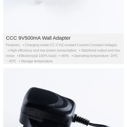
CCC 9V500mA Wall Adapter
Features: • Charging mode:CC-CV(Constant Current-Constant Voltage)
• High efficiency and low power consumption • Stabilized output and low
noise • Efficiency(at 100% load): >=90% • Operating temperature:-20ºC
~ 45ºC • Storage temperature