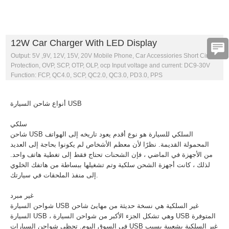
12W Car Charger With LED Display
Output: 5V ,9V, 12V, 15V, 20V Mobile Phone, Car Accessiories Short Circuit
Protection, OVP, SCP, OTP, OLP, ocp Input voltage and current: DC9-30V
Function: FCP, QC4.0, SCP, QC2.0, QC3.0, PD3.0, PPS
أنواع شاحن السيارة USB
سلكي
شاحن USB السلكي للسيارة هو نوع أقدم يعود تاريخه إلى الهواتف
المحمولة القديمة. نظرًا لأن معظم الأشخاص لم يكونوا بحاجة إلى العديد
من الأجهزة في الماضي ، فإن الشحنات تحتاج فقط إلى تغطية هاتف واحد.
لذلك ، كانت أجهزة الشحن سلكية وتم تشغيلها ببساطة من هاتفك الخلوي
إلى منفذ الملحقات في سيارتك.
غير مبرد
شواحن السيارة USB غير السلكية هي نسخة حديثة من مهايئ شاحن
السيارة USB ، وهي تشكل الجزء الأكبر من شواحن السيارة USB المتوفرة
في السوق اليوم. تحظى شواحن السيارات USB غير السلكية بشعبية بسبب