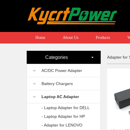
Home
About Us
Products
W
Categories
Adapter fo
AC/DC Power Adapter
Battery Chargers
Laptop AC Adapter
- Laptop Adapter for DELL
- Laptop Adapter for HP
- Adapter for LENOVO