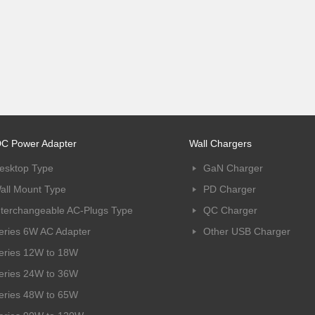
C Power Adapter
Wall Chargers
esktop Type
GaN Charger
all Mount Type
PD Charger
nterchangeable AC-Plugs Type
QC Charger
eries 6W AC Adapter
Other USB Charger
eries 12W to 18W
eries 24W to 36W
eries 48W to 65W