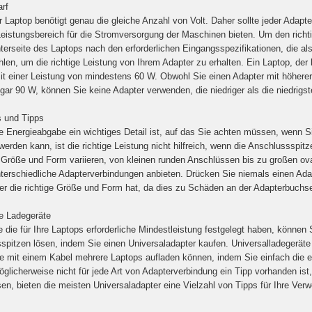
rf
r Laptop benötigt genau die gleiche Anzahl von Volt. Daher sollte jeder Adap
 Leistungsbereich für die Stromversorgung der Maschinen bieten. Um den richt
terseite des Laptops nach den erforderlichen Eingangsspezifikationen, die als
len, um die richtige Leistung von Ihrem Adapter zu erhalten. Ein Laptop, der 
it einer Leistung von mindestens 60 W. Obwohl Sie einen Adapter mit höherer
ar 90 W, können Sie keine Adapter verwenden, die niedriger als die niedrigste
 und Tipps
e Energieabgabe ein wichtiges Detail ist, auf das Sie achten müssen, wenn 
 werden kann, ist die richtige Leistung nicht hilfreich, wenn die Anschlusssp
 Größe und Form variieren, von kleinen runden Anschlüssen bis zu großen o
terschiedliche Adapterverbindungen anbieten. Drücken Sie niemals einen Ada
er die richtige Größe und Form hat, da dies zu Schäden an der Adapterbuchs
le Ladegeräte
e die für Ihre Laptops erforderliche Mindestleistung festgelegt haben, kön
spitzen lösen, indem Sie einen Universaladapter kaufen. Universalladegeräte
e mit einem Kabel mehrere Laptops aufladen können, indem Sie einfach die 
licherweise nicht für jede Art von Adapterverbindung ein Tipp vorhanden ist,
en, bieten die meisten Universaladapter eine Vielzahl von Tipps für Ihre Ver