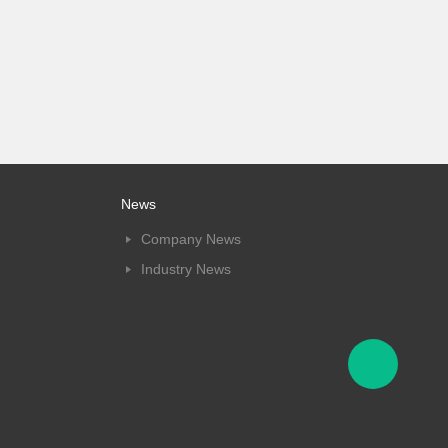
News
Company News
Industry News