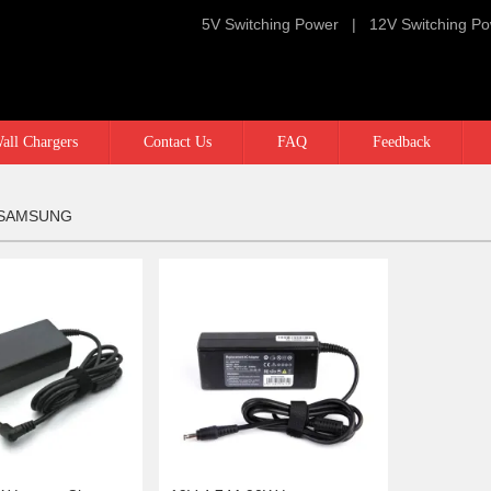
5V Switching Power
|
12V Switching P
all Chargers
Contact Us
FAQ
Feedback
r SAMSUNG