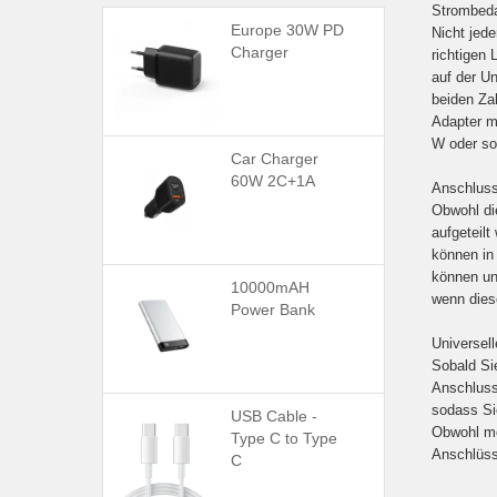
Strombeda
Europe 30W PD
Nicht jede
Charger
richtigen
auf der Un
beiden Zah
Adapter m
W oder sog
Car Charger
60W 2C+1A
Anschluss
Obwohl di
aufgeteilt
können in
können un
10000mAH
wenn dies
Power Bank
Universel
Sobald Si
Anschluss
sodass Si
USB Cable -
Obwohl mög
Type C to Type
Anschlüss
C