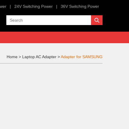
ower
|
24V Switching Power
|
36V Switching Power
Home
>
Laptop AC Adapter
>
Adapter for SAMSUNG