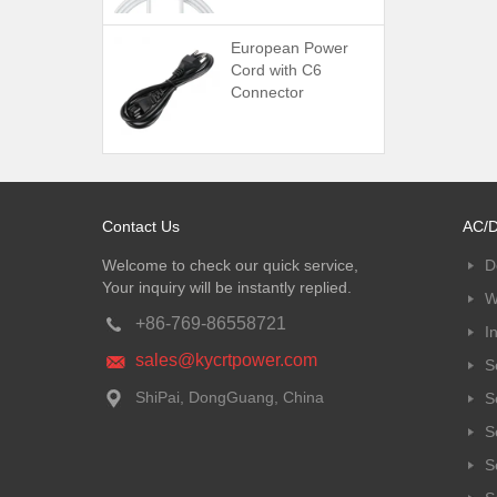
European Power
Cord with C6
Connector
Contact Us
AC/D
Welcome to check our quick service,
D
Your inquiry will be instantly replied.
W
+86-769-86558721
I
sales@kycrtpower.com
S
ShiPai, DongGuang, China
S
S
S