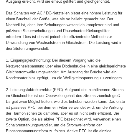
Ausgang erreicht, wird sie erneut gefiltert und gleichgerichtet.
Das Schalten von AC / DC-Netzteilen bietet eine höhere Leistung für
einen Bruchteil der Größe, was sie so beliebt gemacht hat. Der
Nachteil ist, dass ihre Schaltungen wesentlich komplexer sind und
präzisere Steuerschaltungen und Rauschunterdrückungsfilter
erfordern. Dies ist derzeit jedoch die effizienteste Methode zur
Umwandlung von Wechselstrom in Gleichstrom. Die Leistung wird in
drei Stufen umgewandelt:
1. Eingangsgleichrichtung: Bei diesem Vorgang wird die
Netzwechselspannung über eine Diodenbrücke in eine gleichgerichtete
Gleichstromwelle umgewandelt. Am Ausgang der Brücke wird ein
Kondensator hinzugefügt, um die Welligkeitsspannung zu verringern.
2. Leistungsfaktorkorrektur (PFC): Aufgrund des nichtlinearen Stroms
im Gleichrichter ist der Oberwellengehalt des Stroms ziemlich groß.
Es gibt zwei Möglichkeiten, wie dies behoben werden kann. Das erste
ist passives PFC, bei dem ein Filter verwendet wird, um die Wirkung
der Harmonischen zu dämpfen, aber es ist nicht sehr effizient. Die
zweite Option, die als aktive PFC bezeichnet wird, verwendet einen
Schaltverstärkungswandler, um die Stromwellenform der
Eingangsspannungsform zu folgen. Active PFC ist die einzige